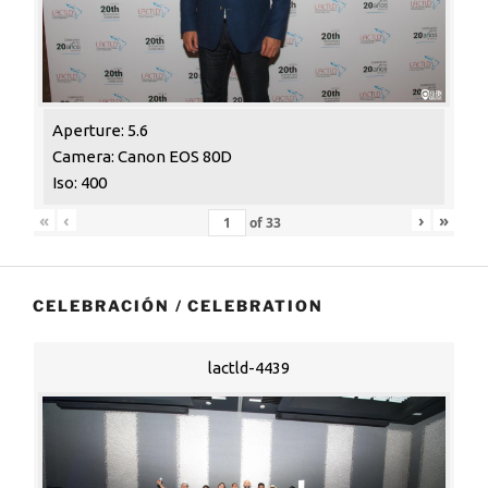
Aperture: 5.6
Camera: Canon EOS 80D
Iso: 400
«
‹
›
»
of
33
CELEBRACIÓN / CELEBRATION
lactld-4439