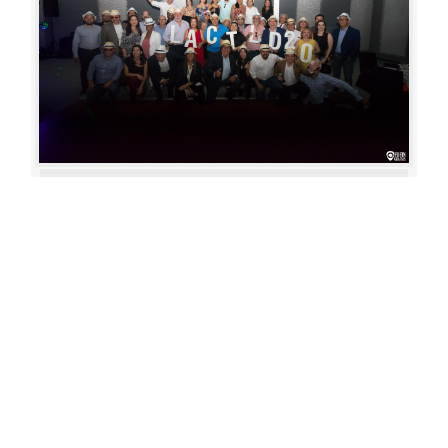
Aperture: 4.5
Camera: Canon EOS 80D
Iso: 1600
«
‹
›
»
of
80
20180622 200119 187