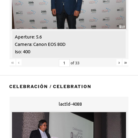
Aperture: 5.6
Camera: Canon EOS 80D
Iso: 400
«
‹
›
»
of
33
CELEBRACIÓN / CELEBRATION
lactld-4088