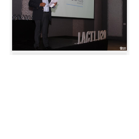
Aperture: 4.5
Camera: Canon EOS 80D
Iso: 400
«
‹
›
»
of
80
20180622 193111 317