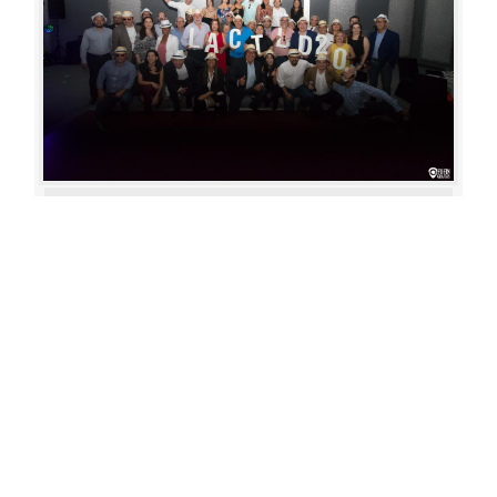
Aperture: 4.5
Camera: Canon EOS 80D
Iso: 1600
«
‹
›
»
of
80
20180622 210751 444