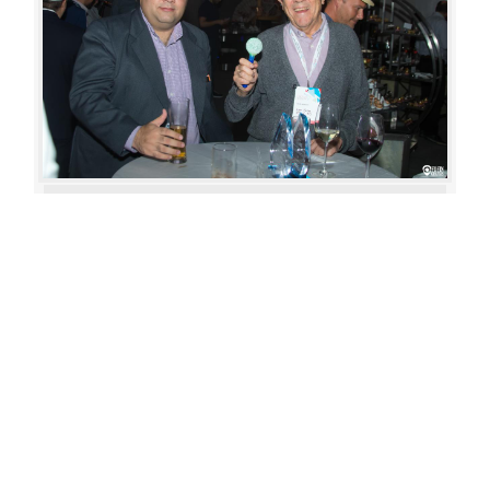
Aperture: 4.5
Camera: Canon EOS 80D
Iso: 400
«
‹
›
»
of
80
20180622 210652 348