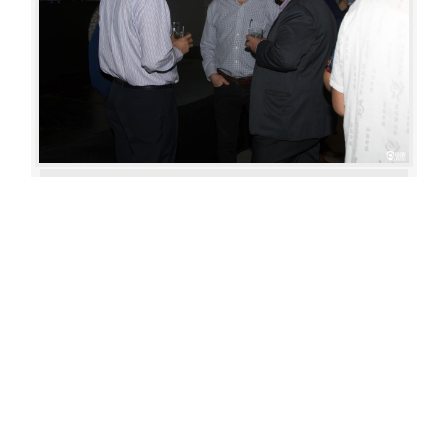
Aperture: 5.6
Camera: Canon EOS 80D
Iso: 400
«
‹
›
»
of
80
20180622 210854 119