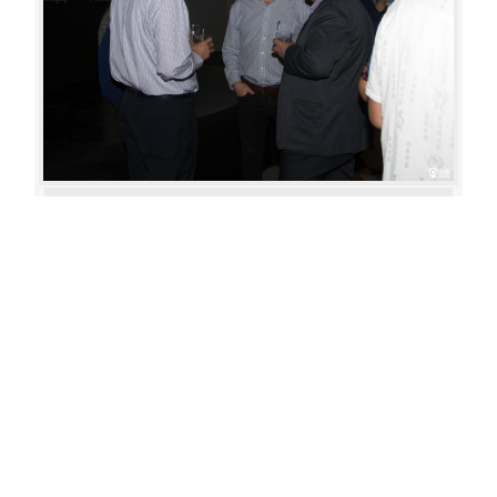
Aperture: 5.6
Camera: Canon EOS 80D
Iso: 400
«
‹
›
»
of
80
20180622 210751 444