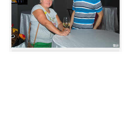
Aperture: 5.6
Camera: Canon EOS 80D
Iso: 400
«
‹
›
»
of
80
20180622 210652 348