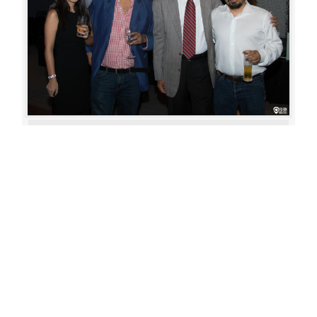
Aperture: 5.6
Camera: Canon EOS 80D
Iso: 400
«
‹
›
»
of
80
20180622 192942 486