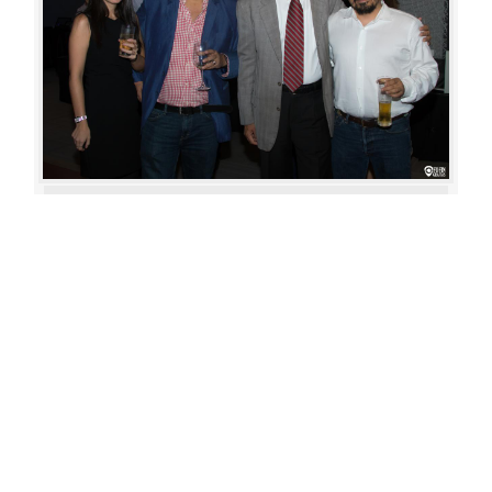
Aperture: 5.6
Camera: Canon EOS 80D
Iso: 400
«
‹
›
»
of
80
20180622 192942 486