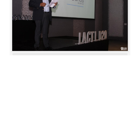
Aperture: 4.5
Camera: Canon EOS 80D
Iso: 400
«
‹
›
»
of
80
20180622 210751 444