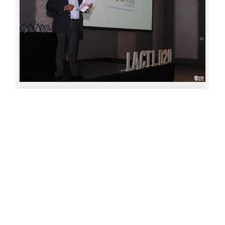
Aperture: 4.5
Camera: Canon EOS 80D
Iso: 400
«
‹
›
»
of
80
20180622 195906 805