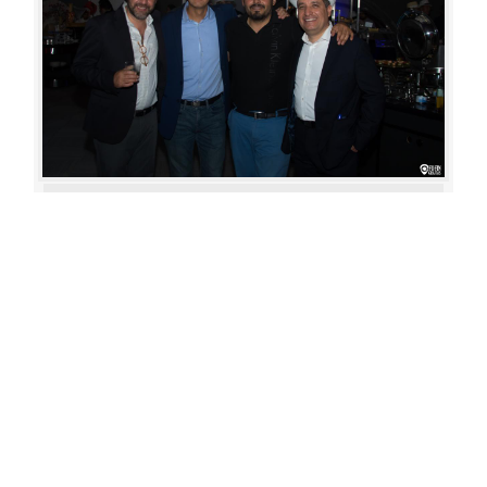
Aperture: 4.5
Camera: Canon EOS 80D
Iso: 400
«
‹
›
»
of
80
20180622 193111 317