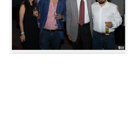
Aperture: 5.6
Camera: Canon EOS 80D
Iso: 400
«
‹
›
»
of
80
20180622 192942 486