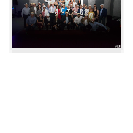
Aperture: 4.5
Camera: Canon EOS 80D
Iso: 1600
«
‹
›
»
of
80
20180622 193111 317