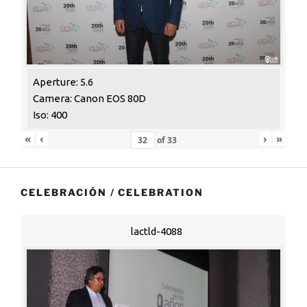
Aperture: 5.6
Camera: Canon EOS 80D
Iso: 400
«
‹
›
»
of
33
CELEBRACIÓN / CELEBRATION
lactld-4088