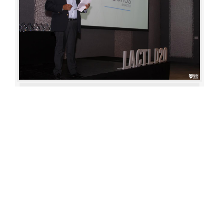
Aperture: 4.5
Camera: Canon EOS 80D
Iso: 400
«
‹
›
»
of
80
20180622 192942 486