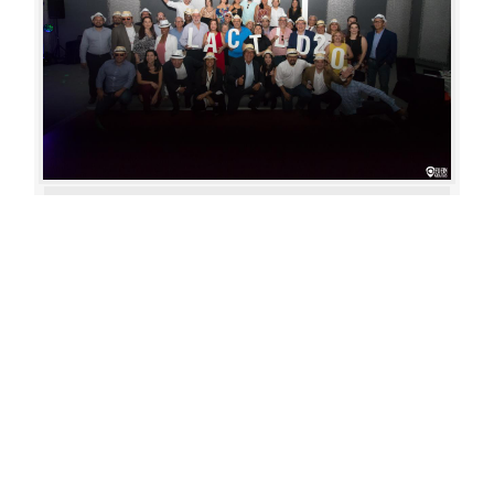
Aperture: 4.5
Camera: Canon EOS 80D
Iso: 1600
«
‹
›
»
of
80
20180622 193111 317