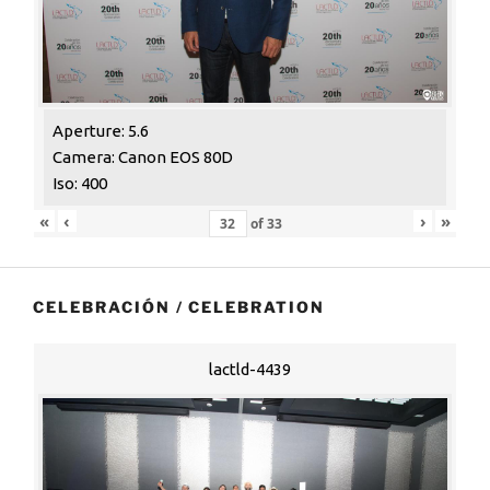
Aperture: 5.6
Camera: Canon EOS 80D
Iso: 400
«
‹
›
»
of
33
CELEBRACIÓN / CELEBRATION
lactld-4439