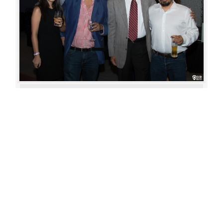
Aperture: 5.6
Camera: Canon EOS 80D
Iso: 400
«
‹
›
»
of
80
20180622 193111 317