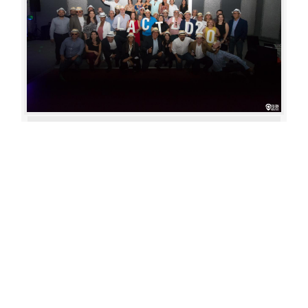
Aperture: 4.5
Camera: Canon EOS 80D
Iso: 1600
«
‹
›
»
of
80
20180622 192942 486