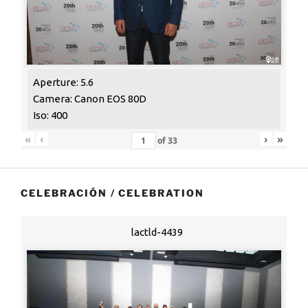
Aperture: 5.6
Camera: Canon EOS 80D
Iso: 400
«
‹
›
»
of
33
CELEBRACIÓN / CELEBRATION
lactld-4439