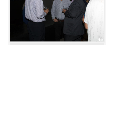
Aperture: 5.6
Camera: Canon EOS 80D
Iso: 400
«
‹
›
»
of
80
20180622 193111 317