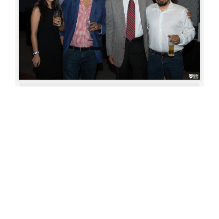
Aperture: 5.6
Camera: Canon EOS 80D
Iso: 400
«
‹
›
»
of
80
20180622 200119 187