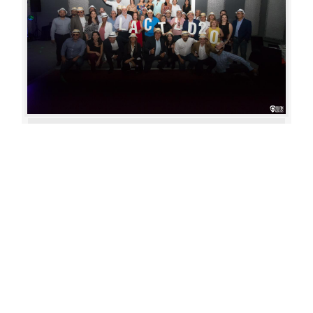
Aperture: 4.5
Camera: Canon EOS 80D
Iso: 1600
«
‹
›
»
of
80
20180622 193111 317