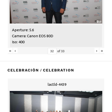
Aperture: 5.6
Camera: Canon EOS 80D
Iso: 400
«
‹
›
»
of
33
CELEBRACIÓN / CELEBRATION
lactld-4439